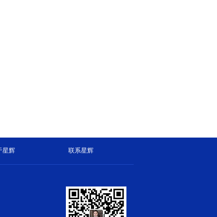
于星辉
联系星辉