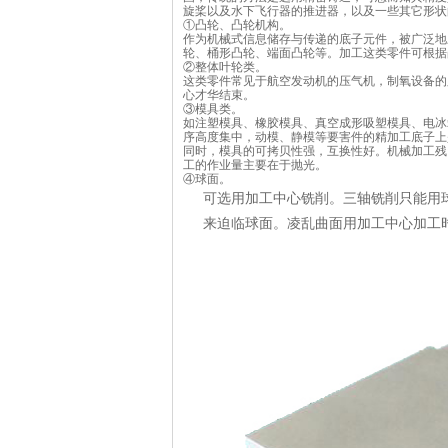
旋桨以及水下飞行器的推进器，以及一些其它形状
①凸轮、凸轮机构。
作为机械式信息储存与传递的底子元件，被广泛地
轮、桶形凸轮、端面凸轮等。加工这类零件可根据
②整体叶轮类。
这类零件常见于航空发动机的压气机，制氧设备的
心才华结束。
③模具类。
如注塑模具、橡胶模具、真空成形吸塑模具、电冰
序高度集中，动模、静模等要害件的精加工底子上
同时，模具的可拷贝性强，互换性好。机械加工残
工的作业量主要在于抛光。
④球面。
可选用加工中心铣削。三轴铣削只能用
来迫临球面。凌乱曲面用加工中心加工