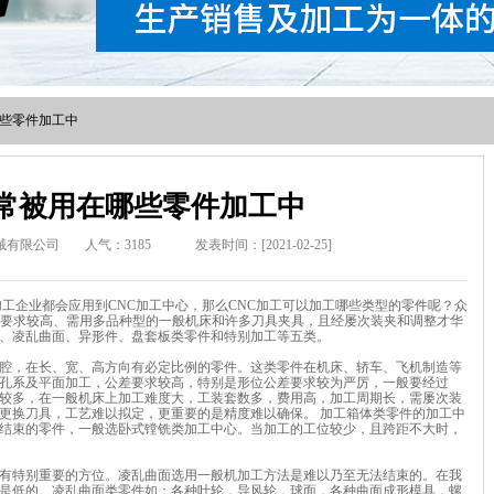
在哪些零件加工中
工常被用在哪些零件加工中
械有限公司
人气：
3185
发表时间：[2021-02-25]
工企业都会应用到CNC加工中心，那么CNC加工可以加工哪些类型的零件呢？众
、要求较高、需用多品种型的一般机床和许多刀具夹具，且经屡次装夹和调整才华
、凌乱曲面、异形件、盘套板类零件和特别加工等五类。
腔，在长、宽、高方向有必定比例的零件。这类零件在机床、轿车、飞机制造等
孔系及平面加工，公差要求较高，特别是形位公差要求较为严厉，一般要经过
较多，在一般机床上加工难度大，工装套数多，费用高，加工周期长，需屡次装
更换刀具，工艺难以拟定，更重要的是精度难以确保。 加工箱体类零件的加工中
结束的零件，一般选卧式镗铣类加工中心。当加工的工位较少，且跨距不大时，
有特别重要的方位。凌乱曲面选用一般机加工方法是难以乃至无法结束的。在我
是低的。凌乱曲面类零件如：各种叶轮，导风轮，球面，各种曲面成形模具，螺