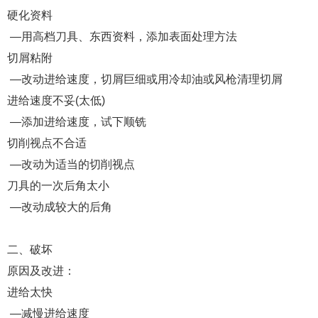
硬化资料
—用高档刀具、东西资料，添加表面处理方法
切屑粘附
—改动进给速度，切屑巨细或用冷却油或风枪清理切屑
进给速度不妥(太低)
—添加进给速度，试下顺铣
切削视点不合适
—改动为适当的切削视点
刀具的一次后角太小
—改动成较大的后角
二、破坏
原因及改进：
进给太快
—减慢进给速度