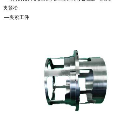
夹紧松
—夹紧工件